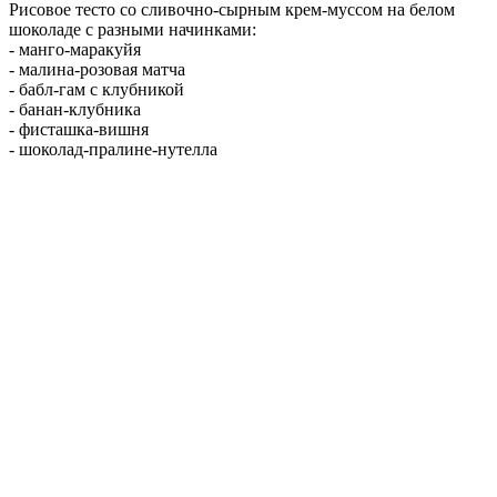
Рисовое тесто со сливочно-сырным крем-муссом на белом
шоколаде с разными начинками:
- манго-маракуйя
- малина-розовая матча
- бабл-гам с клубникой
- банан-клубника
- фисташка-вишня
- шоколад-пралине-нутелла